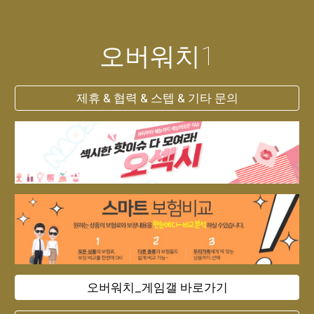
오버워치1
제휴 & 협력 & 스텝 & 기타 문의
오버워치_게임갤 바로가기